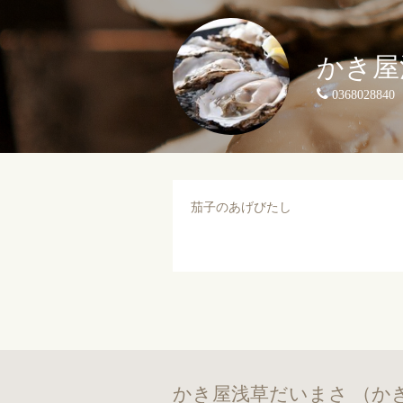
かき屋
0368028840
茄子のあげびたし
かき屋浅草だいまさ （か