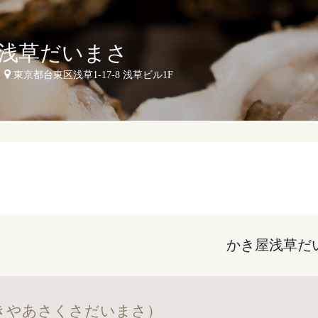
浅草だいまさ
東京都台東区浅草1-17-8 浅草ビル1F
かき屋浅草だ
きやあさくさだいまさ）