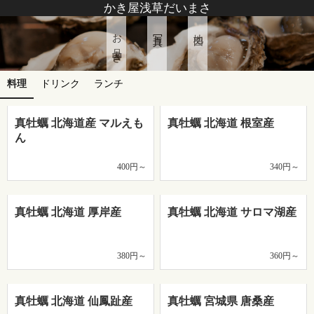
かき屋浅草だいまさ
お品書き
写真
地図
料理
ドリンク
ランチ
真牡蠣 北海道産 マルえも
真牡蠣 北海道 根室産
ん
400円～
340円～
真牡蠣 北海道 厚岸産
真牡蠣 北海道 サロマ湖産
380円～
360円～
真牡蠣 北海道 仙鳳趾産
真牡蠣 宮城県 唐桑産