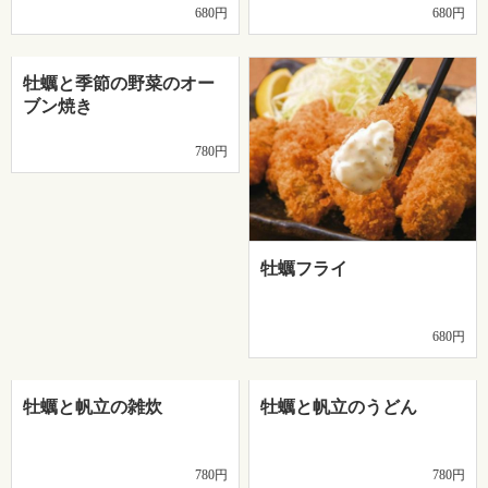
680円
680円
牡蠣と季節の野菜のオー
ブン焼き
780円
牡蠣フライ
680円
牡蠣と帆立の雑炊
牡蠣と帆立のうどん
780円
780円