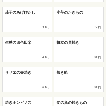
茄子のあげびたし
小芋のたきもの
350円
350円
生麩の四色田楽
帆立の貝焼き
450円
680円
サザエの壺焼き
焼き蛤
680円
680円
焼きホンビノス
旬の魚の焼きもの