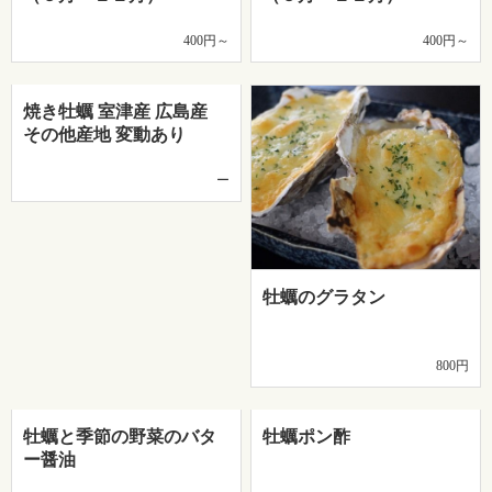
400円～
400円～
焼き牡蠣 室津産 広島産
その他産地 変動あり
ー
牡蠣のグラタン
800円
牡蠣と季節の野菜のバタ
牡蠣ポン酢
ー醤油