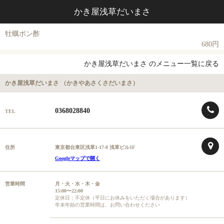
かき屋浅草だいまさ
牡蠣ポン酢
680円
かき屋浅草だいまさ のメニュー一覧に戻る
かき屋浅草だいまさ （かきやあさくさだいまさ）
0368028840
TEL
住所
東京都台東区浅草1-17-8 浅草ビル1F
Googleマップで開く
営業時間
月・火・水・木・金
15:00〜22:00
定休日：不定休（平日にお休みをいただく場合があります）
年末年始の営業時間は、お問い合わせください