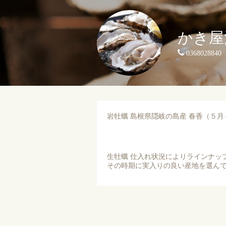
かき屋
0368028840
岩牡蠣 島根県隠岐の島産 春香（５
生牡蠣 仕入れ状況によりラインナッ
その時期に実入りの良い産地を選ん