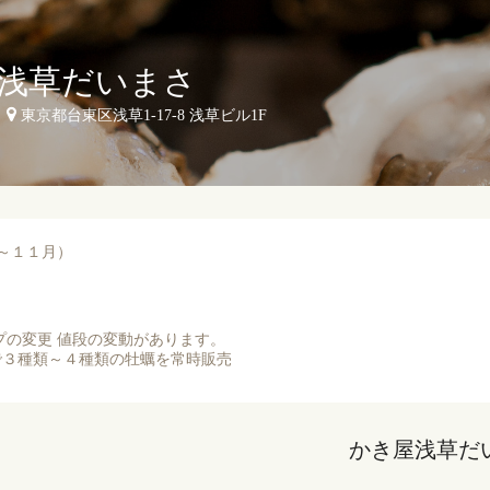
浅草だいまさ
東京都台東区浅草1-17-8 浅草ビル1F
月～１１月）
プの変更 値段の変動があります。
で３種類～４種類の牡蠣を常時販売
かき屋浅草だ