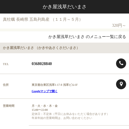
かき屋浅草だいまさ
真牡蠣 長崎県 五島列島産 （１１月～５月）
320円～
かき屋浅草だいまさ のメニュー一覧に戻る
かき屋浅草だいまさ （かきやあさくさだいまさ）
0368028840
TEL
住所
東京都台東区浅草1-17-8 浅草ビル1F
Googleマップで開く
営業時間
月・火・水・木・金
15:00〜22:00
定休日：不定休（平日にお休みをいただく場合があります）
年末年始の営業時間は、お問い合わせください