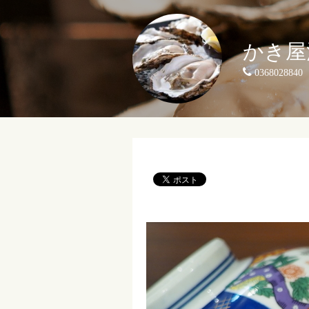
かき屋
0368028840