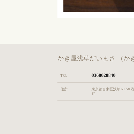
かき屋浅草だいまさ （か
0368028840
TEL
住所
東京都台東区浅草1-17-8 
1F