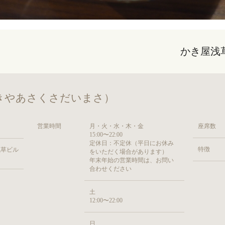
かき屋浅
きやあさくさだいまさ）
営業時間
月・火・水・木・金
座席数
15:00〜22:00
定休日：不定休（平日にお休み
特徴
浅草ビル
をいただく場合があります）
年末年始の営業時間は、お問い
合わせください
土
12:00〜22:00
日